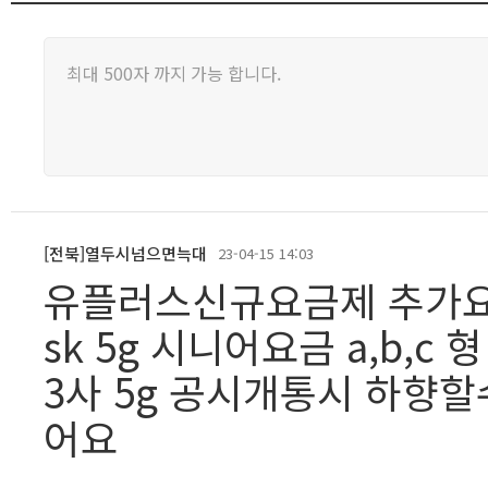
[전북]열두시넘으면늑대
23-04-15 14:03
유플러스신규요금제 추가
sk 5g 시니어요금 a,b,
3사 5g 공시개통시 하향
어요