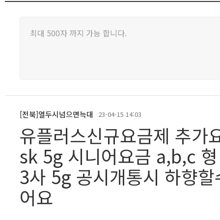
[전북]열두시넘으면늑대
23-04-15 14:03
유플러스신규요금제 추가
sk 5g 시니어요금 a,b,
3사 5g 공시개통시 하향
어요