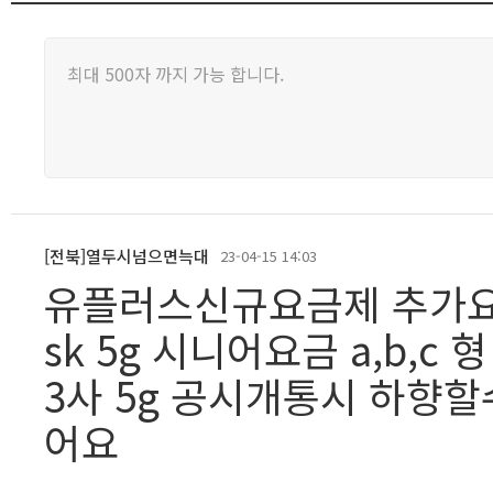
[전북]열두시넘으면늑대
23-04-15 14:03
유플러스신규요금제 추가
sk 5g 시니어요금 a,b,
3사 5g 공시개통시 하향
어요