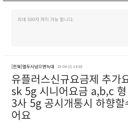
[전북]열두시넘으면늑대
23-04-15 14:03
유플러스신규요금제 추가
sk 5g 시니어요금 a,b,
3사 5g 공시개통시 하향
어요