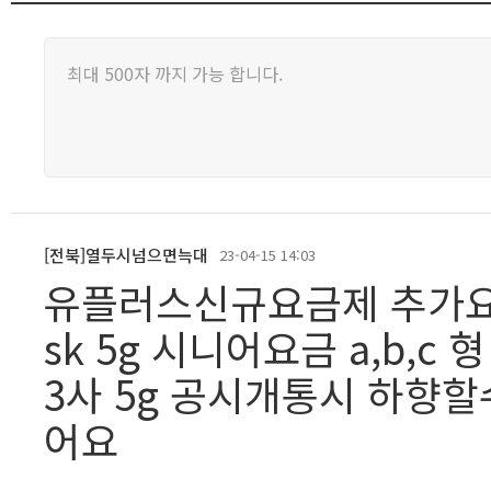
[전북]열두시넘으면늑대
23-04-15 14:03
유플러스신규요금제 추가
sk 5g 시니어요금 a,b,
3사 5g 공시개통시 하향
어요